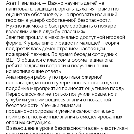
Азат Наилевич. — Важно научить детей не
паниковать, защищать органы дыхания, грамотно
оценивать обстановку и не проявлять излишний
героизм в ущерб собственной безопасности.
Нужно как можно быстрее сообщить о пожаре
взрослым или в службу спасения».
Занятия прошли в максимально доступной игровой
форме. К удивлению и радости малышей, теория
подкреплялась демонстрацией настоящей
пожарной техники. Во время беседы сотрудник
ВДПО общался с классом в формате диалога:
ребята задавали вопросы и получали на них
исчерпывающие ответы.
Анализируя работу по противопожарной
пропаганде, можно с уверенностью сказать, что
подобные мероприятия приносят ощутимые плоды.
Первоклассники не только получили новые, но и
углубили уже имеющиеся знания о пожарной
безопасности. Ученики гимназии
продемонстрировали умение самостоятельно
применять полученные знания в смоделированных
опасных ситуациях.
В завершение урока безопасности всем участникам
вручили красочные листовки и брошюры на