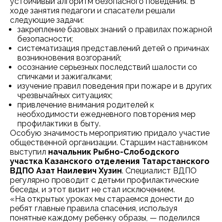
устойчивый алгоритм безопасного поведения. В
ходе занятия педагоги и спасатели решали
следующие задачи:
закрепление базовых знаний о правилах пожарной
безопасности;
систематизация представлений детей о причинах
возникновения возгораний;
осознание серьезных последствий шалости со
спичками и зажигалками;
изучение правил поведения при пожаре и в других
чрезвычайных ситуациях;
привлечение внимания родителей к
необходимости ежедневного повторения мер
профилактики в быту.
Особую значимость мероприятию придало участие
общественной организации. Старшим наставником
выступил
начальник Рыбно-Слободского
участка Казанского отделения Татарстанского
ВДПО Азат Наилевич Хузин
. Специалист ВДПО
регулярно проводит с детьми профилактические
беседы, и этот визит не стал исключением.
«На открытых уроках мы стараемся донести до
ребят главные правила спасения, используя
понятные каждому ребенку образы, — поделился