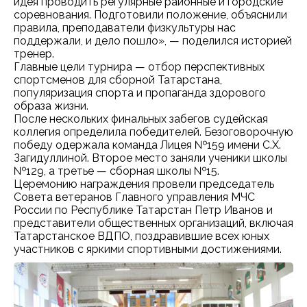
идея проводить регулярные районные и городские
соревнования. Подготовили положение, объяснили
правила, преподаватели физкультуры нас
поддержали, и дело пошло», — поделился историей
тренер.
Главные цели турнира — отбор перспективных
спортсменов для сборной Татарстана,
популяризация спорта и пропаганда здорового
образа жизни.
После нескольких финальных забегов судейская
коллегия определила победителей. Безоговорочную
победу одержала команда Лицея №159 имени С.Х.
Загидуллиной. Второе место заняли ученики школы
№129, а третье — сборная школы №15.
Церемонию награждения провели председатель
Совета ветеранов Главного управления МЧС
России по Республике Татарстан Петр Иванов и
представители общественных организаций, включая
Татарстанское ВДПО, поздравившие всех юных
участников с яркими спортивными достижениями.