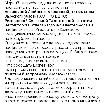
Мирный, где ребят ждала не только интересная
программа, но и встреча с гостями:
Асташиной Любовью Алековной
, начальником
Заинского участка АО ТРО ВДПО;
Ризвановой Зульфией Талгатовной
, старшим
инспектором Отдела надзорной деятельности и
профилактической работы по Заинскому
муниципальному району УНД и ПР ГУ МЧС России
по Республике Татарстан.
Специалисты провели с детьми и подростками
профилактическую беседу, рассказав о правилах
поведения в экстренных ситуациях. Ребята узнали:
· как действовать при пожаре,
· по какому номеру вызывать помощь,
· что сообщать диспетчеру,
· как правильно пользоваться огнетушителем (на
практике был проведён мастер-класс).
Для закрепления знаний организаторы подготовили
интерактивные задания: дети разгадывали
тематические ребусы, загадки, собирали пазлы и
даже «тушили» импровизированный огонь.
Участники проявили смекалку, ловкость и быстроту,
а также показали, насколько важен командный дух в