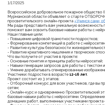
1/17/2025
Всероссийское добровольное пожарное общество (
Мурманской области объявляет о старте ОТБОРОЧН
просветительского онлайн-проекта
«Учимся сами, о
Мы рады представить вам уникальную возможность п
поможет вам освоить базовые навыки работы с нейр
Наши главные цели:
- Повышение цифровой грамотности подростков;
- Формирование компетенций в работе с нейросетям
- Развитие культуры безопасности жизнедеятельност
- Развитие креативного мышления и творческих спос
Что вы получите от участия в проекте:
- Основные понятия и принципы работы нейросетей;
- Навыки генерации запросов для работы с текстом 
- Умение дорабатывать сгенерированные изображени
Участники: подростки в возрасте
12-16 лет
.
Проект состоит из 3 этапов:
- Отборочный конкурс для всех участников, где вы 
сетям;
- Онлайн-курс и одновременно Просветительский эта
базовые навыки работы с нейросетями. Определение
домашних работ, выполненных участниками проекта 