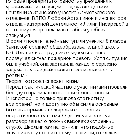
готовые проверить готовность учреждения к
чрезвычайной ситуации. Под руководством
начальника Заинского участка Альметьевского
отделения ВДПО Любови Асташиной и инспектора
отдела надзорной деятельности Лилии Писаревой в
стенах музея прошла масштабная учебная
эвакуация.
В роли «посетителей» выступили ученики 8 класса
Заинской средней общеобразовательной школы
№1. Для них и сотрудников музея внезапно
прозвучал сигнал пожарной тревоги. Хотя ситуация
была учебной, она заставила каждого серьезно
задуматься: как действовать, если опасность
реальна?
Теория, которая спасает жизни
Перед практической частью с участниками провели
беседу о правилах пожарной безопасности.
Инспектор не только привела статистику
возгораний, но и доступно объяснила основные
бытовые причины пожаров и способы их
оперативного тушения. Отдельный и важный
разговор зашел о ложных вызовах экстренных
служб. Школьникам напомнили, что подобные
«шутки» могут стоить кому-то жизни, отвлекая