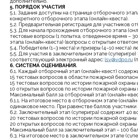
дополнительно.
5. ПОРЯДОК УЧАСТИЯ
5.1. Задания доступны на странице отборочного эта
конкретного отборочного этапа (онлайн-квеста).
5.2. Предварительная регистрация для участников от
5.3. Для начала прохождения отборочного этапа (он
тестовые вопросы (1 попытка, отведенное время – 3
этапа (онлайн-квеста) (вопросы с открытым ответом,
5.4. Победители (1–3 места) и призеры (4–10 места)
5.5. Для участия в заключительном этапе (суперигре
соответствующий электронный адрес:
lsv@vdpo.ru
(
6. СИСТЕМА ОЦЕНИВАНИЯ.
6.1. Каждый отборочный этап (онлайн-квест) содерж
15 тестовых вопросов в области пожарной безопаснос
15 тестовых вопросов по истории пожарной охраны и
10 открытых вопросов по истории пожарной охраны и
Максимальный балл за отборочный этап (онлайн-квест
6.1.1. На итоговое место в отборочном этапе (онлай
одинаковое место. При равенстве баллов участники 
6.2. Заключительный этап (суперигра) содержит 40 в
20 тестовых вопросов по истории пожарной охраны и
20 открытых вопросов по истории пожарной охраны и
Максимальный балл за заключительный этап – 100 ба
6.3. На итоговое место в заключительном этапе (суп