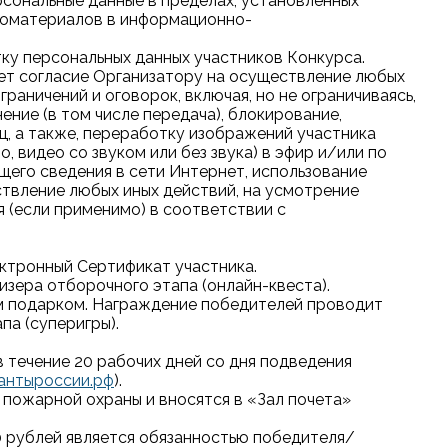
рсональные данные в пределах, установленных
еоматериалов в информационно-
тку персональных данных участников Конкурса.
ляет согласие Организатору на осуществление любых
раничений и оговорок, включая, но не ограничиваясь,
ение (в том числе передача), блокирование,
ц, а также, переработку изображений участника
, видео со звуком или без звука) в эфир и/или по
бщего сведения в сети Интернет, использование
ствление любых иных действий, на усмотрение
 (если применимо) в соответствии с
ектронный Сертификат участника.
изера отборочного этапа (онлайн-квеста).
ным подарком. Награждение победителей проводит
па (суперигры).
 течение 20 рабочих дней со дня подведения
антыроссии.рф
).
 пожарной охраны и вносятся в «Зал почета»
0 рублей является обязанностью победителя/