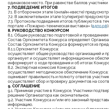
одинаковое место. При равенстве баллов участники 
7. ПОДВЕДЕНИЕ ИТОГОВ
7.1. В отборочном этапе (онлайн-квесте) предусмотр
7.2. В заключительном этапе (суперигре) предусмотре
7.3. Протоколы подведения итогов публикуются в теч
портале «Пожарно-техническая выставка» (
вдпо.рф
)
8. РУКОВОДСТВО КОНКУРСОМ
8.1. Общее руководство подготовкой и проведением
Состав Оргкомитета Конкурса определяет Организа
Состав Оргкомитета Конкурса формируется из пред
8.1.1.Оргкомитет Конкурса:
осуществляет общее руководство организацией и п
организует и осуществляет информационное обеспе
информирует о ходе проведения и об итогах Конкур
8.2. Экспертная комиссия Конкурса:
осуществляет методическое обеспечение Конкурса;
оценивает правильность и полноту ответов участни
осуществляет сбор и проверку документов на соот
9. СОГЛАШЕНИЕ
9.1. Принимая участие в Конкурсе, Участники подтв
решение Организатора как окончательное.
9.2. Участник Конкурса и/или его законный предста
информацию.