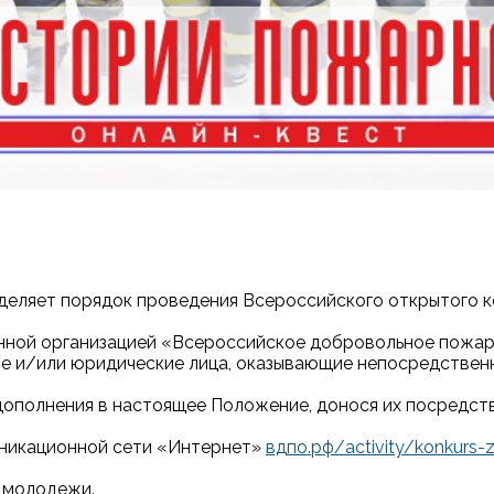
еделяет порядок проведения Всероссийского открытого 
нной организацией «Всероссийское добровольное пожарн
кие и/или юридические лица, оказывающие непосредствен
 дополнения в настоящее Положение, донося их посредст
уникационной сети «Интернет»
вдпо.рф/activity/konkurs-z
и молодежи.