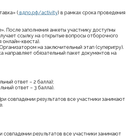
тавка» (
вдпо.рф/activity
) в рамках срока проведения
е». После заполнения анкеты участнику доступны
получает ссылку на открытые вопросы отборочного
 онлайн-квеста).
 Организатором на заключительный этап (суперигру).
ика направляет обязательный пакет документов на
ьный ответ – 2 балла);
ьный ответ – 3 балла).
 При совпадении результатов все участники занимают
е.
При совпадении результатов все участники занимают