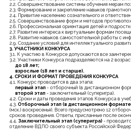
2.2. Совершенствование системы обучения мерам по
2.3. Формирование и закрепление навыков грамотног
2.4. Привитие населению сознательного и ответств
2.5. Совершенствование форм и методов противопож
2.6. Профессиональная ориентация детей и подростк
2.7. Развитие интереса к виртуальным формам посещ
2.8. Развитие навыков самостоятельной работы с ин
2.9. Создание условий для интеллектуального разви
3. УЧАСТНИКИ КОНКУРСА
3.1. К участию в Конкурсе допускаются все заинтер
3.2. Участники Конкурса подразделяются на 2 возрас
до 18 лет;
взрослые (18 лет и старше).
4. СРОКИ И ФОРМАТ ПРОВЕДЕНИЯ КОНКУРСА
4.1. Конкурс проводится в два этапа:
первый этап
- отборочный (в дистанционном форм
второй этап
- заключительный (суперигра).
4.2. Сроки и даты проведения этапов Конкурса в уч
4.3.
Отборочный этап (в дистанционном формате 
(мск.) воскресенья). Всего предусмотрено 12 отбор
сроков проведения. Ответы, присланные после окон
4.4.
Заключительный этап (суперигра)
- проводитс
отделение ВДПО своего субъекта Российской Федера