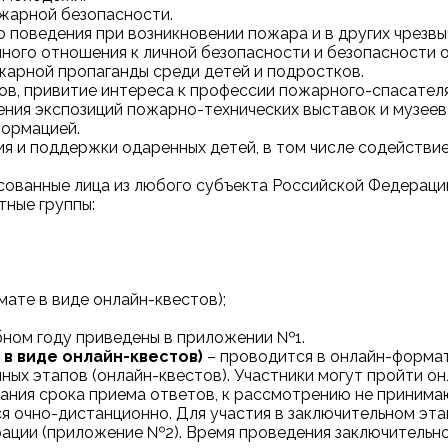
жарной безопасности.
о поведения при возникновении пожара и в других чрезвы
енного отношения к личной безопасности и безопасности
арной пропаганды среди детей и подростков.
ов, привитие интереса к профессии пожарного-спасателя
ения экспозиций пожарно-технических выставок и музеев
формацией.
тия и поддержки одаренных детей, в том числе содействи
есованные лица из любого субъекта Российской Федераци
тные группы:
ате в виде онлайн-квестов);
ебном году приведены в приложении №1.
в виде онлайн-квестов)
– проводится в онлайн-формате 
очных этапов (онлайн-квестов). Участники могут пройти 
чания срока приема ответов, к рассмотрению не принима
я очно-дистанционно. Для участия в заключительном эта
ции (приложение №2). Время проведения заключительно