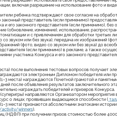
витель разрешает использовать свои предоставленные пе
ции, включая разрешение на использование фото и вид
авители ребенка подтверждают свое согласие на обрабо
его законный представитель (если применимо) предостав
 и его законного представителя (если применимо), без ог
ние (обновление, изменение), использование, распростран
втоматизации и с привлечением для обработки третьих ли
 со звуком или без звука), передача их изображений (фото
ображений (фото, видео со звуком или без звука) до всео
едставителя (если применимо) в рекламе, а также осуще
иями участника Конкурса и его законного представителя
веста) после выполнения тестовых вопросов получает эл
а) награждаются электронным Дипломом победителя или пр
) (1–3 места) награждаются Почетной грамотой и памят
дней после объявления результатов заключительного эта
нительно награждать победителей и призеров Конкурса.
а (суперигры) направляются Организатором мероприятия в
урс о лицах, проявивших выдающиеся способности (
тал
) (1–3 места) признаются абсолютными знатоками истории
activity/winners
).
 лиц (НДФЛ) при получении призов стоимостью более 400