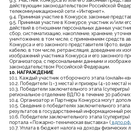
9.3. Участник Конкурса и/или его законный предста
действующим законодательством Российской Федера
телекоммуникационной сети «Интернет».
9.4. Принимая участие в Конкурсе, законные предст
9.5. Принимая участие в Конкурсе, участник и/или 
действий в отношении персональных данных участника
сбор, систематизацию, накопление, хранение, уточне
уничтожение, в том числе, с применением средств а
Конкурса и его законного представителя (фото, видео
кабелю, в том числе, ретрансляция, доведение их из
изображений участника Конкурса и его законного пр
Организатора, с персональными данными и изображен
законодательством Российской Федерации.
10. НАГРАЖДЕНИЕ
10.1. Каждый участник отборочного этапа (онлайн-к
10.2. Победители (1–3 места) и призеры (4–10 мест
10.3. Победители заключительного этапа (суперигры
региональное отделение ВДПО в течение 30 рабочих 
10.4. Организатор и Партнеры Конкурса могут допол
10.5. Сведения о победителях заключительного этап
результатов в государственный информационный рес
10.6. Победители заключительного этапа (суперигры
портала «Пожарно-техническая выставка» (
вдпо.рф/
10.7. Уплата в бюджет налога на доходы физических