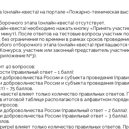
па (онлайн-квеста) на портале «Пожарно-техническая выс
борочного этапа (онлайн-квеста) отсутствует.
лайн-квеста) необходимо нажать кнопку «Принять участи
0 минут). После ответов на тестовые вопросы участник 
 без ограничения по времени в рамках сроков проведения
 любого отборочного этапа (онлайн-квеста) приглашаются
) Конкурса, участник или законный представитель участн
приложение №3).
ит 40 вопросов:
ти (правильный ответ – 1 балл);
 добровольчества России и субъекта проведения (правил
 добровольчества России и субъекта проведения (правил
) – 75 баллов.
н-квесте) влияет только количество правильных ответов.
в итоговой таблице располагаются в алфавитном порядк
опросов:
 добровольчества России (правильный ответ – 2 балла);
 добровольчества России (правильный ответ – 3 балла).
ллов.
еригре) влияет только количество правильных ответов. 